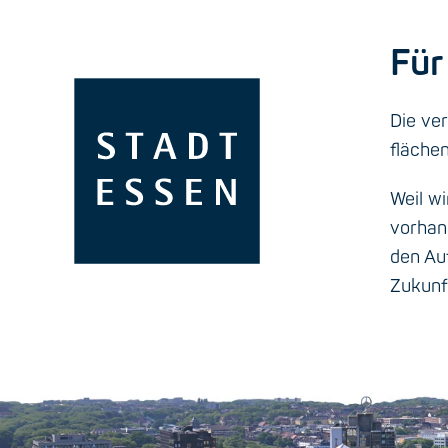
Für
Die ve
fläche
Weil wi
vorhan
den Au
Zukunf